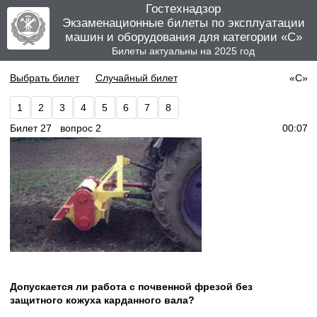
Гостехнадзор
Экзаменационные билеты по эксплуатации
машин и оборудования для категории «C»
Билеты актуальны на 2025 год
Выбрать билет
Случайный билет
«С»
1
2
3
4
5
6
7
8
Билет 27 вопрос 2
00:07
Допускается ли работа с почвенной фрезой без
защитного кожуха карданного вала?